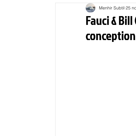
Menhir Subtil
25 no
Education
Energies
Fauci & Bil
conception 
Nature
Oligarchie
P
Spiritualités
Low tech