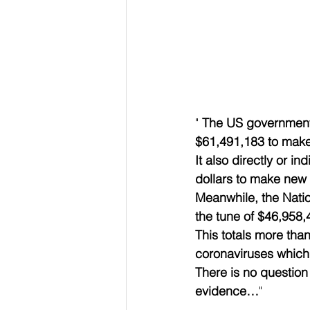
" 
The US government 
$61,491,183 to make
It also directly or in
dollars to make new 
Meanwhile, the Natio
the tune of $46,958,
This totals more tha
coronaviruses which 
There is no questio
evidence…
"