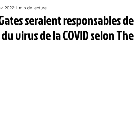
v. 2022
1 min de lecture
Habitat
Hors piste
Humeur et humour
Jur
l Gates seraient responsables de
du virus de la COVID selon Th
olitique
Psychologie
Résilience
Santé
Sociologie
Informatique