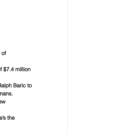
of 
f $7.4 million 
alph Baric to 
umans.
ew 
’s the 