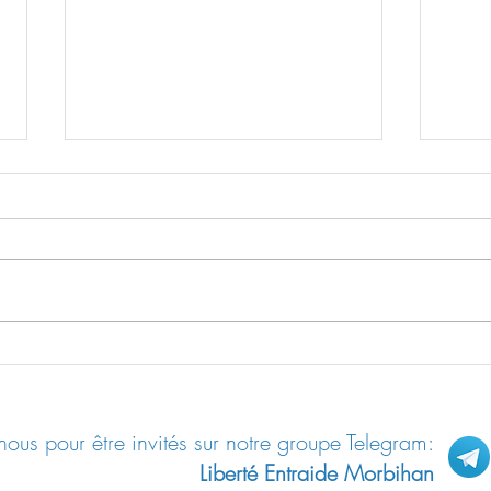
L’Union Européenne du traité de
Les E
Lisbonne est bâtie sur un faux
COVID
ous pour être invités sur notre groupe Telegram:
Liberté Entraide Morbihan