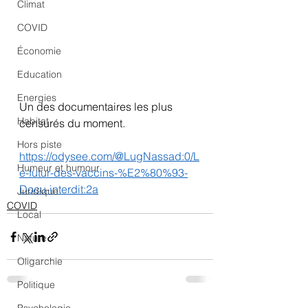
Climat
COVID
Économie
Education
Energies
Un des documentaires les plus 
Habitat
censurés du moment.
Hors piste
https://odysee.com/@LugNassad:0/L
Humeur et humour
e-futur-des-vaccins-%E2%80%93-
Docu-interdit:2a
Juridique
COVID
Local
Nature
Oligarchie
Politique