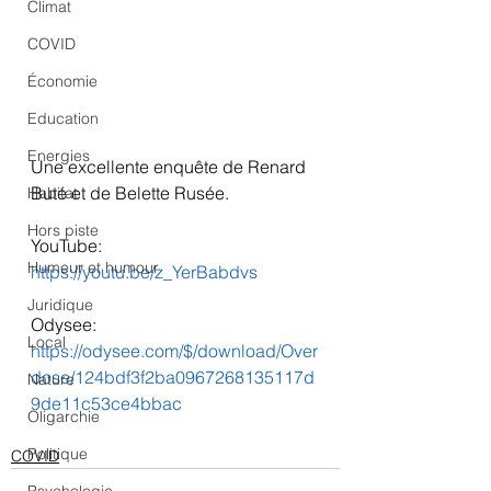
Climat
COVID
Économie
Education
Energies
Une excellente enquête de Renard 
Buté et de Belette Rusée.
Habitat
Hors piste
YouTube:
Humeur et humour
https://youtu.be/z_YerBabdvs
Juridique
Odysee:
Local
https://odysee.com/$/download/Over
dose/124bdf3f2ba0967268135117d
Nature
9de11c53ce4bbac
Oligarchie
Politique
COVID