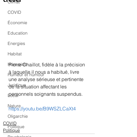
Climat
COVID
Économie
Education
Energies
Habitat
Pierre Chaillot, fidèle à la précision 
Hors piste
à laquelle il nous a habitué, livre 
Humeur et humour
une analyse sérieuse et pertinente 
Juridique
de la situation affectant les 
personnels soignants suspendus.
Local
Nature
https://youtu.be/B9WSZLCaXt4
Oligarchie
COVID
Politique
Politique