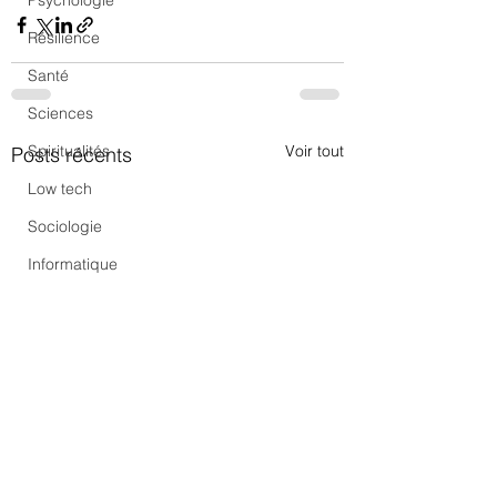
Psychologie
Résilience
Santé
Sciences
Voir tout
Spiritualités
Posts récents
Low tech
Sociologie
Informatique