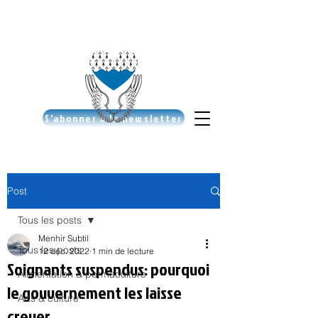
S'abonner à la newsletter
Post
Tous les posts
Menhir Subtil
Tous les posts
12 déc. 2022
1 min de lecture
Soignants suspendus: pourquoi
Alimentation & permaculture
le gouvernement les laisse
Arts & culture
crever