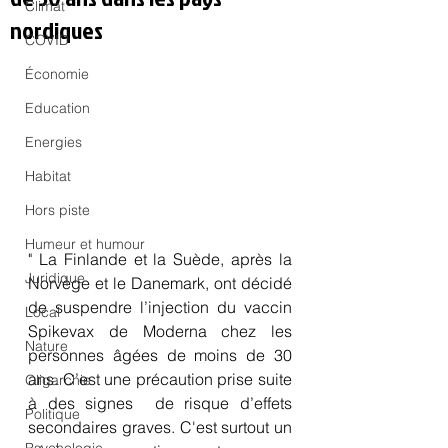
Climat
nordiques
COVID
Économie
Education
Energies
Habitat
Hors piste
Humeur et humour
" La Finlande et la Suède, après la 
Juridique
Norvège et le Danemark, ont décidé 
de suspendre l’injection du vaccin 
Local
Spikevax de Moderna chez les 
Nature
personnes âgées de moins de 30 
ans. C’est une précaution prise suite 
Oligarchie
à des signes  de risque d’effets 
Politique
secondaires graves. C'est surtout un 