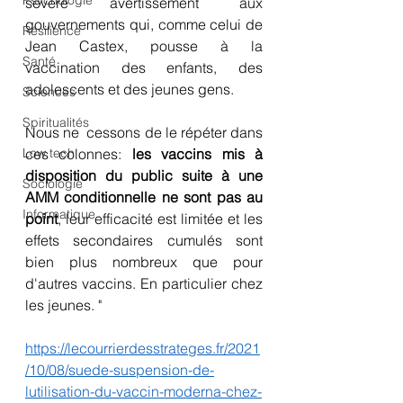
Psychologie
sévère avertissement aux 
gouvernements qui, comme celui de 
Résilience
Jean Castex, pousse à la 
Santé
vaccination des enfants, des 
adolescents et des jeunes gens.
Sciences
Spiritualités
Nous ne  cessons de le répéter dans 
ces colonnes: 
les vaccins mis à 
Low tech
disposition du public suite à une 
Sociologie
AMM conditionnelle ne sont pas au 
Informatique
point
, leur efficacité est limitée et les 
effets secondaires cumulés sont 
bien plus nombreux que pour 
d'autres vaccins. En particulier chez 
les jeunes. "
https://lecourrierdesstrateges.fr/2021
/10/08/suede-suspension-de-
lutilisation-du-vaccin-moderna-chez-