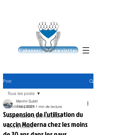
S'abonner à la newsletter
Post
Tous les posts
Menhir Subtil
Tous les posts
8 oct. 2021
1 min de lecture
Suspension de l’utilisation du
Alimentation & permaculture
vaccin Moderna chez les moins
Arts & culture
de 30 ans dans les pays