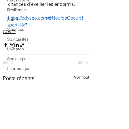
Psychologie
chances d'éveiller les endormis.
Résilience
https://odysee.com/@NeufdeCoeur:1
Santé
/part-18:7
Sciences
COVID
Spiritualités
Low tech
Sociologie
Informatique
Voir tout
Posts récents