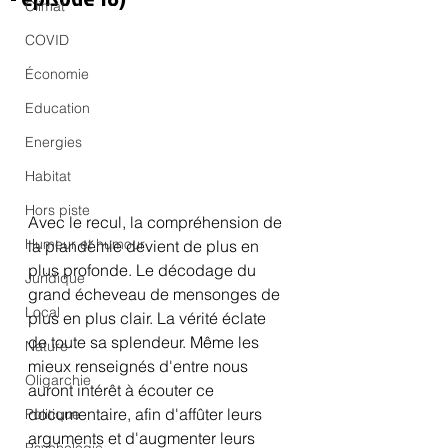
Climat
COVID
Économie
Education
Energies
Habitat
Hors piste
Avec le recul, la compréhension de 
Humeur et humour
la plandémie devient de plus en 
plus profonde. Le décodage du 
Juridique
grand écheveau de mensonges de 
Local
plus en plus clair. La vérité éclate 
de toute sa splendeur. Même les 
Nature
mieux renseignés d'entre nous 
Oligarchie
auront intérêt à écouter ce 
documentaire, afin d'affûter leurs 
Politique
arguments et d'augmenter leurs 