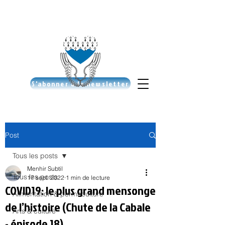
S'abonner à la newsletter
Post
Tous les posts
Menhir Subtil
Tous les posts
17 sept. 2022
1 min de lecture
COVID19: le plus grand mensonge
Alimentation & permaculture
de l’histoire (Chute de la Cabale
Arts & culture
- épisode 18)